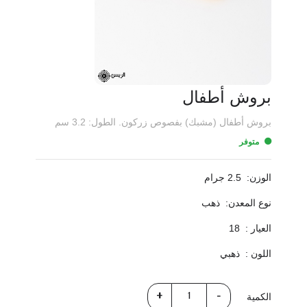
بروش أطفال
بروش أطفال (مشبك) بفصوص زركون. الطول: 3.2 سم
متوفر
الوزن:
2.5 جرام
نوع المعدن:
ذهب
العيار :
18
اللون :
ذهبي
الكمية