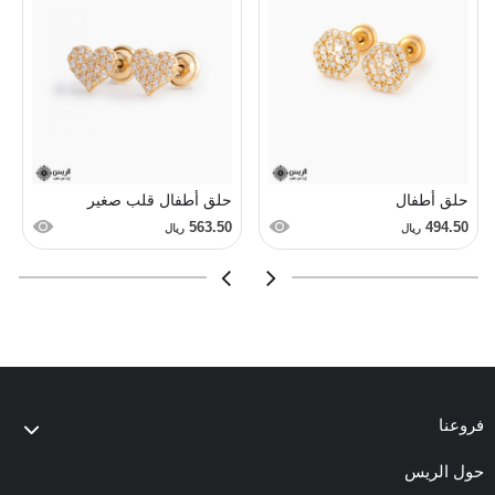
حلق أطفال
حلق أطفال قلب صغير
563.50
494.50
ريال
ريال
فروعنا
حول الريس