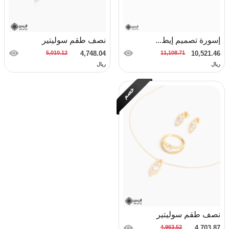
السعر
إسورة تصميم إيط...
نصف طقم سوليتير
5,010.12
4,748.04
11,108.71
10,521.46
تصفيات
ريال
ريال
اخرى:
خصم
تصفية
نصف طقم سوليتير
4,963.52
4,703.87