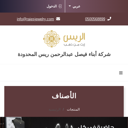
عربي
الدخول
info@raiesjewelry.com
:
0500568899
:
شركة أبناء فيصل عبدالرحمن ريس المحدودة
الأصناف
المنتجات
الرئيسية