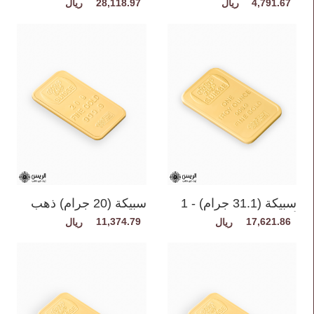
صافي
28,118.97
4,791.67
سبيكة (31.1 جرام) - 1
سبيكة (20 جرام) ذهب
أونصة ذهب صافي
صافي
11,374.79
17,621.86