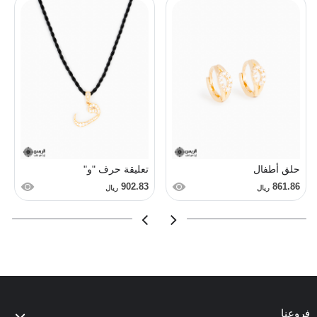
حلق أطفال
تعليقة حرف "و"
902.83
861.86
ريال
ريال
فروعنا