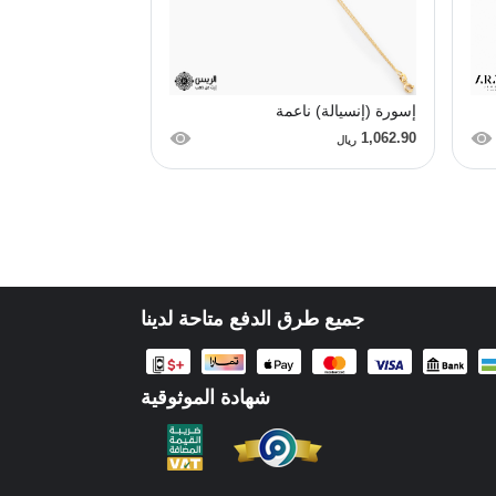
إسورة (إنسيالة) ناعمة
تعليقة حرف "ك"
1,098.68
1,062.90
ريال
ريال
جميع طرق الدفع متاحة لدينا
شهادة الموثوقية