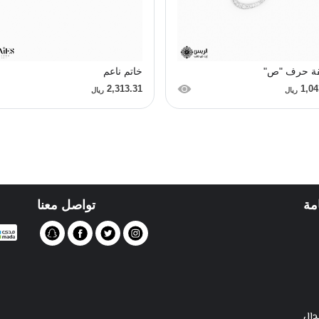
قة حرف "ص"
خاتم ناعم
2,313.31
1,04
ريال
ريال
مة
تواصل معنا
دال