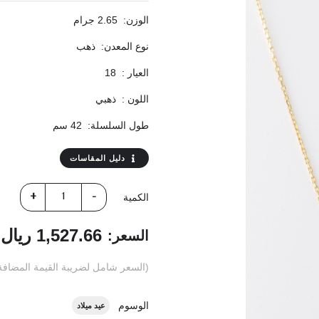
الوزن:
2.65 جرام
نوع المعدن:
ذهب
العيار :
18
اللون :
ذهبي
طول السلسلة:
42 سم
دليل المقاسات
الكمية
1,527.66 ريال
السعر:
(السعر شامل لضريبة القيمة المضافة: 15
الوسوم
عيد ميلاد