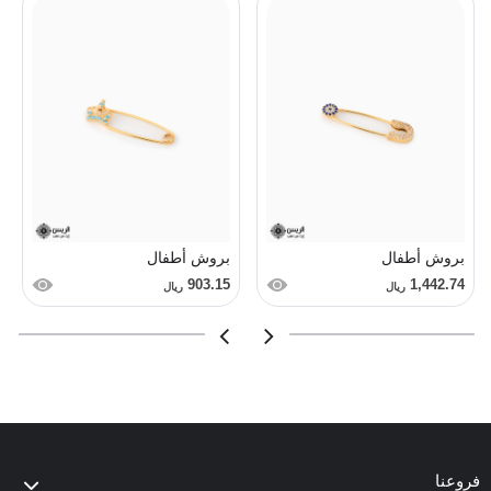
بروش أطفال
بروش أطفال
903.15
1,442.74
ريال
ريال
فروعنا