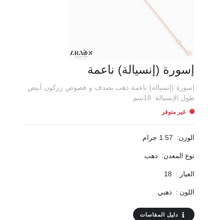
إسورة (إنسيالة) ناعمة
إسورة (إنسيالة) ناعمة ذهب بصدف و فصوص زركون أبيض.
طول الإنسيالة: 18سم
غير متوفر
الوزن:
1.57 جرام
نوع المعدن:
ذهب
العيار :
18
اللون :
ذهبي
دليل المقاسات