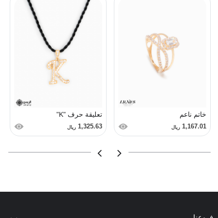
خاتم ناعم
تعليقة حرف "K"
1,325.63
1,167.01
ريال
ريال
فروعنا