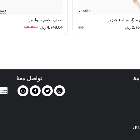
ة (إنسيالة) جنزير
نصف طقم سوليتير
5,010.12
4,748.04
2,76
ريال
ريال
مة
تواصل معنا
دال