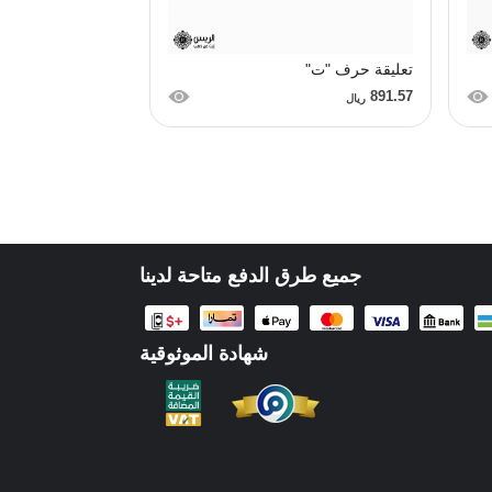
تعليقة حرف "ت"
إسورة (إنسيالة) نا
1,404.00
891.57
ريال
ريال
جميع طرق الدفع متاحة لدينا
شهادة الموثوقية