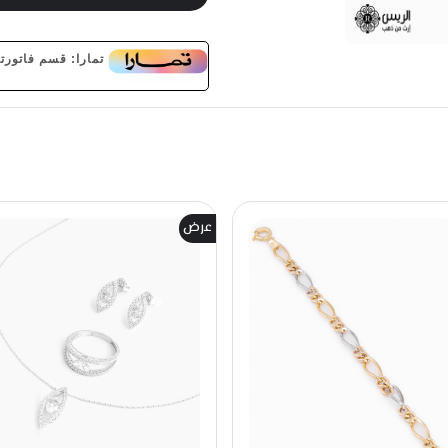
تمارا: قسم فاتورتك على 3 دفعات بدون فوائد
عرض