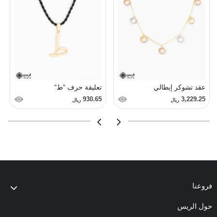
عقد تشوكر إيطالي
تعليقة حرف "ط"
930.65
3,229.25
ريال
ريال
فروعنا
حول الريس