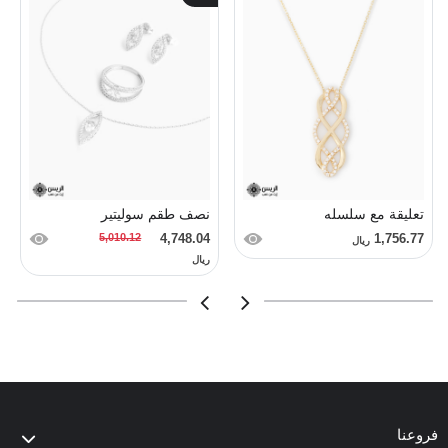
تعليقة مع سلسله
نصف طقم سوليتير
5,010.12
4,748.04
1,756.77
ريال
ريال
فروعنا