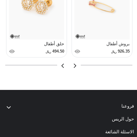
بروش أطفال
حلق أطفال
494.50
926.35
ريال
ريال
فروعنا
حول الريس
الاسئلة الشائعة