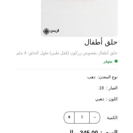
حلق أطفال
حلق أطفال بفصوص زركون (قفل طبي) طول الحلق: 4 ملم
متوفر
نوع المعدن:
ذهب
العيار :
18
اللون :
ذهبي
الكمية
السعر:
345.00 ريال