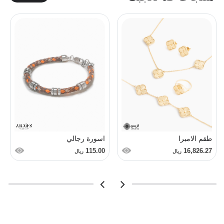
طقم الامبرا
اسورة رجالي
115.00
16,826.27
ريال
ريال