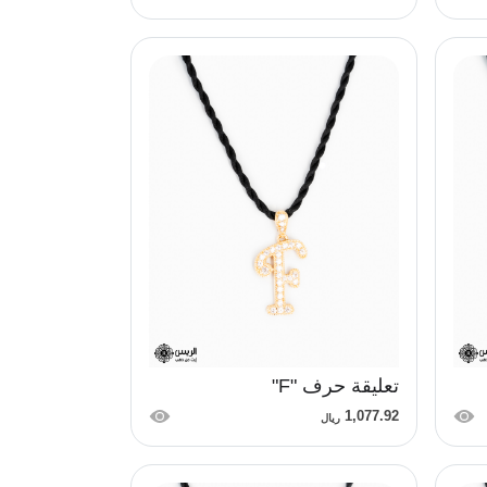
تعليقة حرف "F"
1,077.92
ريال