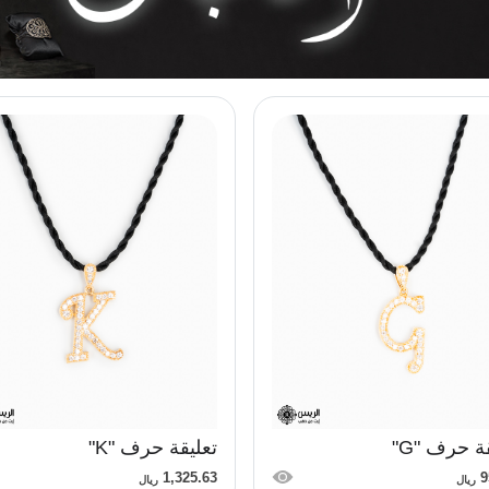
ة حرف "G"
تعليقة حرف "K"
1,325.63
9
ريال
ريال