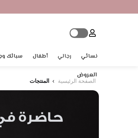
×
نسائي
رجالي
أطفال
سبائك وج
الأصناف
:
العروض
الصفحة الرئيسية
المنتجات
العيار:
الفئة:
عائلة
اللون: