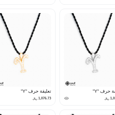
ة حرف "Y"
تعليقة حرف "Y"
1,076.73
1,0
ريال
ريال