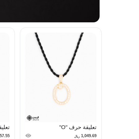
السعر
تصفيات
اخرى:
تصفية
تعليقة حرف "O"
تعليق
57.55
1,049.69
ريال