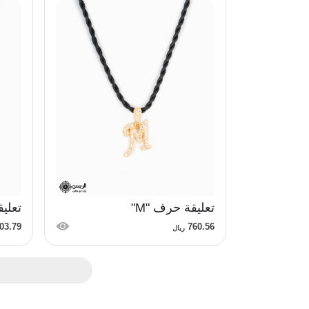
تعليقة حرف "M"
تعليق
03.79
760.56
ريال