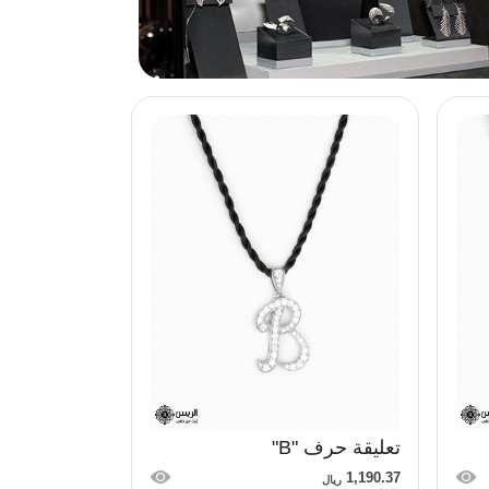
تعليقة حرف "B"
1,190.37
ريال