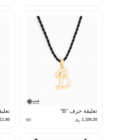
تعليقة حرف "B"
تعليق
11.80
1,109.20
ريال