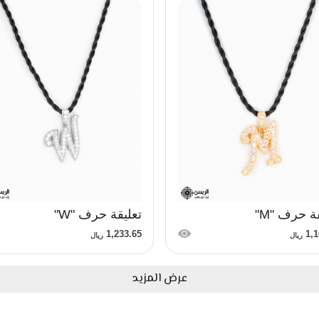
ة حرف "M"
تعليقة حرف "W"
1,233.65
1,1
ريال
ريال
عرض المزيد