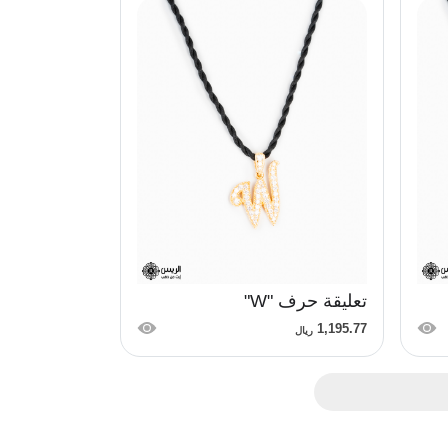
تعليقة حرف "W"
1,195.77
ريال