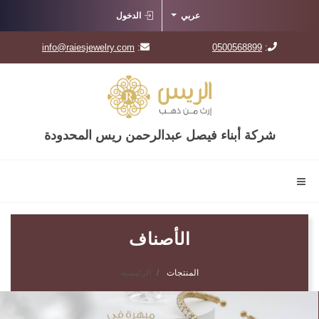
عربي
الدخول
info@raiesjewelry.com
:
0500568899
:
شركة أبناء فيصل عبدالرحمن ريس المحدودة
الأصناف
المنتجات
الرئيسية